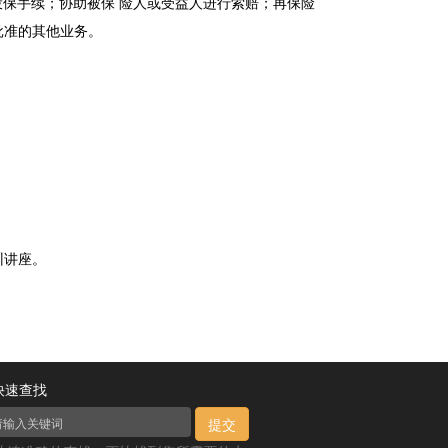
投保手续；协助被保 险人或受益人进行索赔；再保险
批准的其他业务。
训讲座。
快速查找
提交