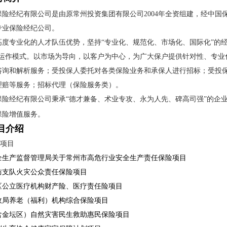
保险经纪有限公司是由原常州投资集团有限公司2004年全资组建，经中
专业保险经纪公司。
高度专业化的人才队伍优势，坚持“专业化、规范化、市场化、国际化”的
的运作模式。以市场为导向，以客户为中心，为广大保户提供针对性、专业
咨询和解析服务；受投保人委托对各类保险业务和承保人进行招标；受投
理赔等服务；招标代理（保险服务类）。
保险经纪有限公司秉承“德才兼备、术业专攻、永为人先、碑高司强”的企
保险增值服务。
目介绍
类项目
全生产监督管理局关于常州市高危行业安全生产责任保险项目
防支队火灾公众责任保险项目
区公立医疗机构财产险、医疗责任险项目
政局养老（福利）机构综合保险项目
含金坛区）自然灾害民生救助惠民保险项目