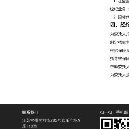
1. 在
经纪业务
2. 招标
四、经
为委托人
制定招标
根据保险
指导被保
帮助委托
为委托人
联系我们
扫一扫，手机版
江苏常州局前街285号嘉乐广场A
座710室