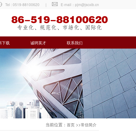
Tel : 0519-88100620
|
E-mail：pjm@jscxib.cn
料下载
诚聘英才
联系我们
当前位置：
>>
首页
常信简介