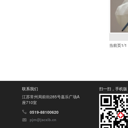
当前页1/1
联系我们
扫一扫，手机版
江苏常州局前街285号嘉乐广场A
座710室
0519-88100620
pjm@jscxib.cn