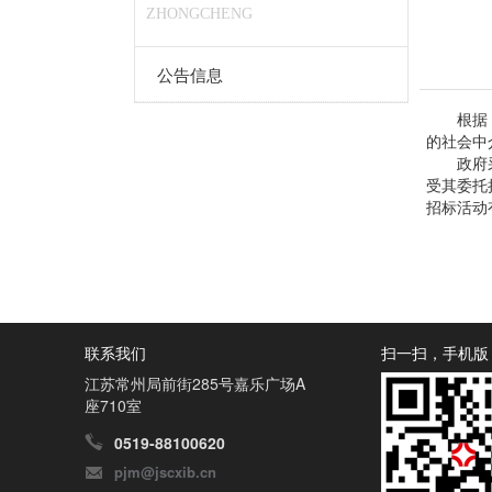
ZHONGCHENG
公告信息
根据《政
的社会中
政府采购
受其委托
招标活动
联系我们
扫一扫，手机版
江苏常州局前街285号嘉乐广场A
座710室
0519-88100620
pjm@jscxib.cn