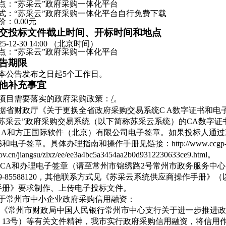
点：“苏采云”政府采购一体化平台
式：“苏采云”政府采购一体化平台自行免费下载
价：0.00元
交投标文件截止时间、开标时间和地点
25-12-30 14:00 （北京时间）
点：“苏采云”政府采购一体化平台
告期限
本公告发布之日起5个工作日。
他补充事宜
/
本项目需要落实的政府采购政策：
。
根据省财政厅《关于更换全省政府采购交易系统C A数字证书和电子签
“苏采云”政府采购交易系统（以下简称苏采云系统）的CA数字
C A和方正国际软件（北京）有限公司电子签章。如果投标人通
和电子签章。具体办理指南和操作手册见链接：http://www.ccgp
gov.cn/jiangsu/zlxz/ee/ee3a4bc5a3454aa2b0d9312230633ce9.html。
CA和办理电子签章（请至常州市锦绣路2号常州市政务服务中心1
19-85588120，其他联系方式见《苏采云系统供应商操作手
手册》要求制作、上传电子投标文件。
关于常州市中小企业政府采购信用融资：
《常州市财政局中国人民银行常州市中心支行关于进一步推进政
21〕13号）等有关文件精神，我市实行政府采购信用融资，将信