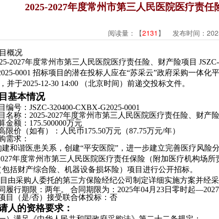
2025-2027年度常州市第三人民医院医疗
阅读量：【
2131
】 发布时间：2025/
目概况
025-2027年度常州市第三人民医院医疗责任险、财产险项目 JSZC-320
2025-0001 招标项目的潜在投标人应在“苏采云”政府采购一体化
，并于2025-12-30 14:00 （北京时间）前递交投标文件。
目基本情况
编号：JSZC-320400-CXBX-G2025-0001
目名称：2025-2027年度常州市第三人民医院医疗责任险、财产
算金额：175.500000万元
高限价（如有）：人民币175.50万元（87.75万元/年）
购需求：
建和谐医患关系，创建“平安医院”，进一步建立完善医疗风险
5-2027年度常州市第三人民医院医疗责任保险（附加医疗机构
（包括财产综合险、机器设备损坏险）项目进行公开招标。
目由采购人委托的第三方保险经纪公司制定详细实施方案并经采
同履行期限：两年。 合同期限为：2025年04月23日零时起—20
项目（是/否）接受联合体投标：否
请人的资格要求：
一）满足《中华人民共和国政府采购法》第二十二条规定：