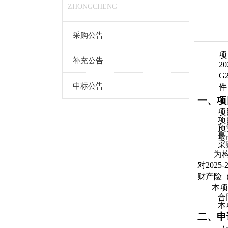
ZHONGCHENG
采购公告
项
补充公告
2
G
中标公告
件
一、项
项目
项
预
最
采
为构
对202
财产险
本项
合
本
二、申
（