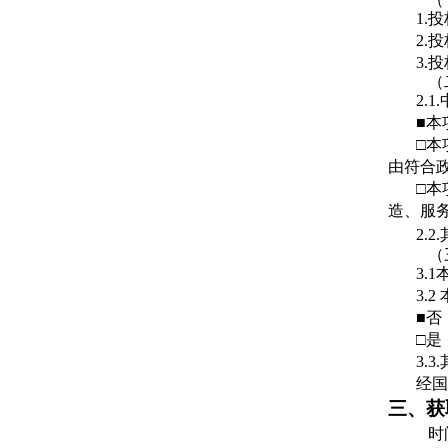
1.
2.
3.
（
2.
■本
□本
由符合
□本
造、服
2.
（
3.
3.
■否
□是
3.
经国
三、获
时