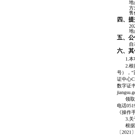
地
方
售
四、提
20
地
五、公
自
六、其
1.
2.
号），
证中心
数字证书
jiangsu.
领取
电话05
《操作
3.
根据
〔20